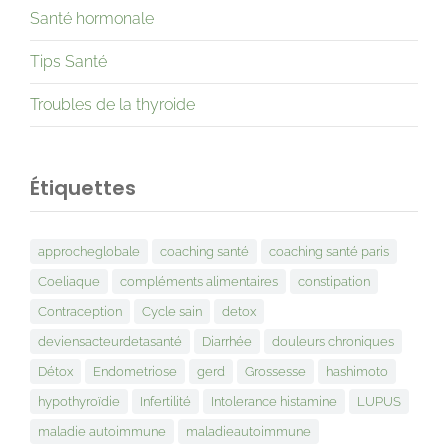
Santé hormonale
Tips Santé
Troubles de la thyroide
Étiquettes
approcheglobale
coaching santé
coaching santé paris
Coeliaque
compléments alimentaires
constipation
Contraception
Cycle sain
detox
deviensacteurdetasanté
Diarrhée
douleurs chroniques
Détox
Endometriose
gerd
Grossesse
hashimoto
hypothyroïdie
Infertilité
Intolerance histamine
LUPUS
maladie autoimmune
maladieautoimmune