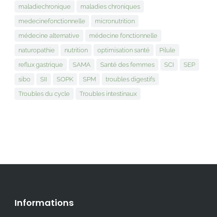
maladiechronique
maladies chroniques
medecinefonctionnelle
micronutrition
médecine alternative
médecine fonctionnelle
naturopathie
nutrition
optimisation santé
Pilule
reflux gastrique
SAMA
Santé des femmes
SCI
SEP
sibo
SII
SOPK
SPM
troubles digestifs
Troubles du cycle
Troubles intestinaux
Informations