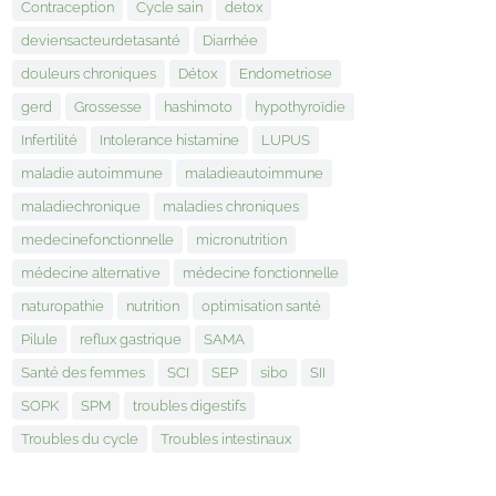
Contraception
Cycle sain
detox
deviensacteurdetasanté
Diarrhée
douleurs chroniques
Détox
Endometriose
gerd
Grossesse
hashimoto
hypothyroïdie
Infertilité
Intolerance histamine
LUPUS
maladie autoimmune
maladieautoimmune
maladiechronique
maladies chroniques
medecinefonctionnelle
micronutrition
médecine alternative
médecine fonctionnelle
naturopathie
nutrition
optimisation santé
Pilule
reflux gastrique
SAMA
Santé des femmes
SCI
SEP
sibo
SII
SOPK
SPM
troubles digestifs
Troubles du cycle
Troubles intestinaux