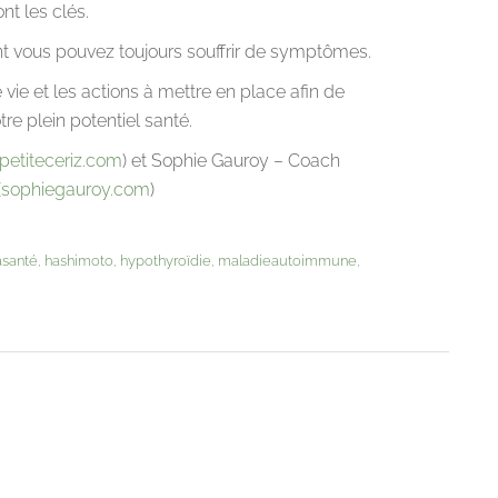
nt les clés.
t vous pouvez toujours souffrir de symptômes.
e et les actions à mettre en place afin de
e plein potentiel santé.
/petiteceriz.com
) et Sophie Gauroy – Coach
(
sophiegauroy.com
)
asanté
,
hashimoto
,
hypothyroïdie
,
maladieautoimmune
,