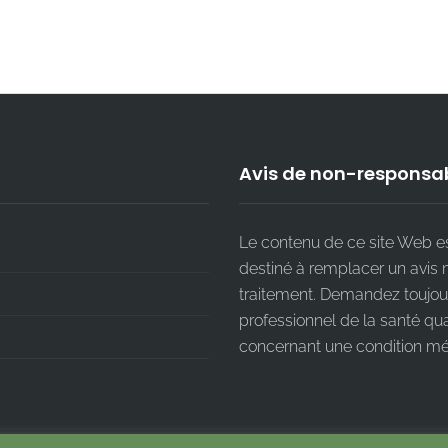
Avis de non-responsab
Le contenu de ce site Web est
destiné à remplacer un avis 
traitement. Demandez toujour
professionnel de la santé qua
concernant une condition mé