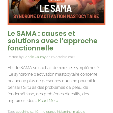
Le SAMA : causes et
solutions avec l’approche
fonctionnelle
Posted by
Sophie Gauroy
on
26 octobre 2024
Et si le SAMA se cachait derrière tes symptômes ?
Le syndrome d’activation mastocytaire concerne
beaucoup plus de personnes qu’on ne pourrait le
penser ! Si tu as des problèmes de peau, de
l’endométriose, des problèmes digestifs, des
migraines, des …
Read More
Tags:
coaching santé
,
Intolerance histamine
,
maladie