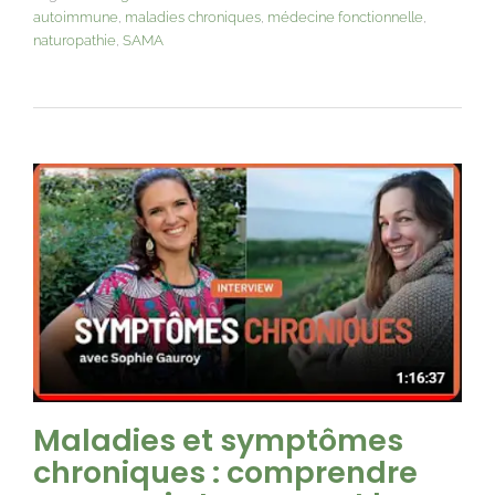
autoimmune
,
maladies chroniques
,
médecine fonctionnelle
,
naturopathie
,
SAMA
Maladies et symptômes
chroniques : comprendre