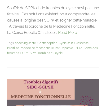
Souffrir de SOPK et de troubles du cycle n’est pas une
fatalité ! Des solutions existent pour comprendre les
causes à l’origine des SOPK et soigner cette maladie.
A travers l’approche de la Médecine Fonctionnelle,
La Cerise Rebelle (Christelle …
Read More
Tags:
coaching santé
,
Contraception
,
Cycle sain
,
Grossesse
,
Infertilité
,
médecine fonctionnelle
,
naturopathie
,
Pilule
,
Santé des
femmes
,
SOPK
,
SPM
,
Troubles du cycle