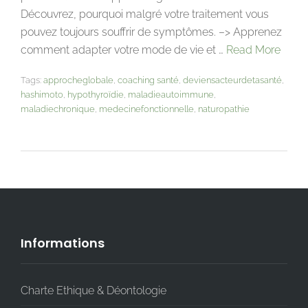
Découvrez, pourquoi malgré votre traitement vous
pouvez toujours souffrir de symptômes. –> Apprenez
comment adapter votre mode de vie et …
Read More
Tags:
approcheglobale
,
coaching santé
,
deviensacteurdetasanté
,
hashimoto
,
hypothyroïdie
,
maladieautoimmune
,
maladiechronique
,
medecinefonctionnelle
,
naturopathie
Informations
Charte Ethique & Déontologie